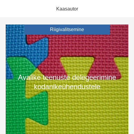
Kaasautor
Riigivalitsemine
Avalike teenuste delegeerimine
kodanikeühendustele