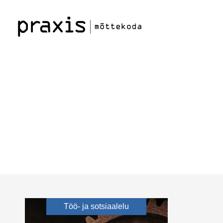
Töö- ja sotsiaalelu