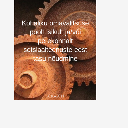
Kohaliku omavalitsuse
poolt isikult ja/või
perekonnalt
sotsiaalteenuste eest
tasu nõudmine
2010–2011