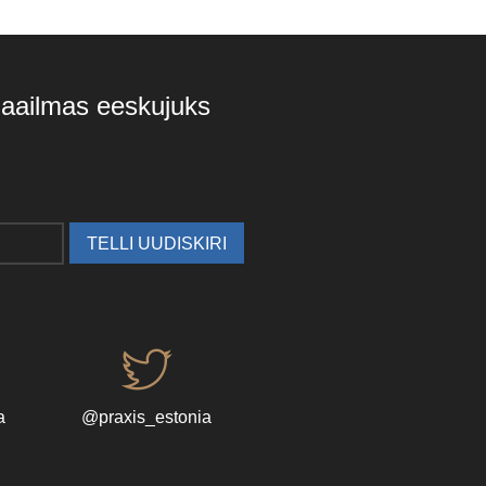
 maailmas eeskujuks
a
@praxis_estonia