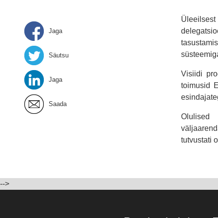
Üleeilse
delegatsi
Jaga
tasustamis
süsteemig
Säutsu
Visiidi pr
Jaga
toimusid E
esindajate
Saada
Olulised
väljaarend
tutvustati 
-->