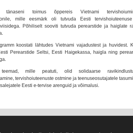
st tänaseni toimus õppereis Vietnami tervishoiumini
oonile, mille eesmärk oli tutvuda Eesti tervishoiuteenuse
viisidega. Põhiliselt sooviti tutvuda perearstide ja haiglate 
a.
ogramm koostati lähtudes Vietnami vajadustest ja huvidest.
esti Perearstide Seltsi, Eesti Haigekassa, haigla ning perea
ga.
 teemad, mille peatuti, olid solidaarse ravikindlustu
amine, tervishoiuteenuste ostmine ja teenuseosutajatele tasum
osalejatele Eesti e-tervise arenguid ja võimalusi.