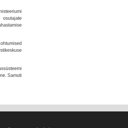
steeriumi
 osutajate
rahastamise
 Kohtumised
rstikeskuse
ssüsteemi
ine. Samuti