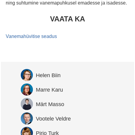
ning suhtumine vanemapuhkusel emadesse ja isadesse.
VAATA KA
Vanemahüvitise seadus
Helen Biin
Marre Karu
Märt Masso
Vootele Veldre
Pirjo Turk