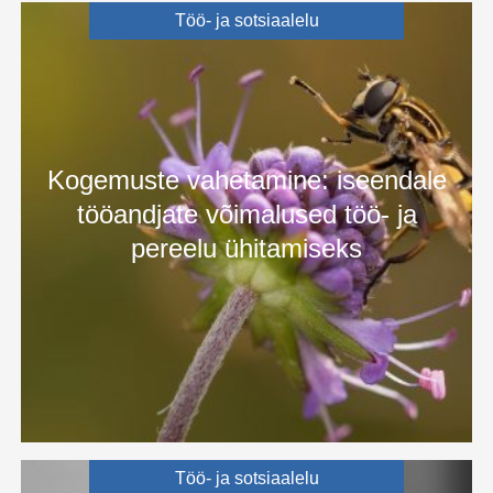
Lastega aastaid kodus: kas emad tahavad
AUG
Töö- ja sotsiaalelu
25
või peavad seda tegema?
Poolt ja vastu: kas vanemahüvitised on
OKT
10
ajale jalgu jäänud?
Kogemuste vahetamine: iseendale
tööandjate võimalused töö- ja
pereelu ühitamiseks
Aruanne: Eesti vanemapuhkuste süsteemi
MÄRTS
12
arenguvõimalused
Analüüs: vanemapuhkuste süsteem on
MÄRTS
10
liialt jäik
Töö- ja sotsiaalelu