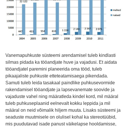
Vanemapuhkuste süsteemi arendamisel tuleb kindlasti
silmas pidada ka tööandjate huve ja vajadusi. Et aidata
tööandjatel paremini planeerida oma tööd, tuleb
pikaajaliste puhkuste etteteatamisaega pikendada.
Samuti tuleb leida tasakaal paindlike puhkusevormide
rakendamisel tööandjate ja lapsevanemate soovide ja
vajaduste vahel ning määratleda kindel kord, mil määral
tuleb puhkuseplaanid eelnevalt kokku leppida ja mil
määral on neid võimalik hiljem muuta. Lisaks süsteemi ja
seaduste muutmisele on olulisel kohal ka stereotüübid,
mis puudutavad isade panust väikelapse hooldamisse,