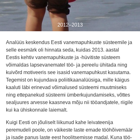
2012–2013
Analüüs keskendus Eesti vanemapuhkuste süsteemile ja
selle eesmärk oli hinnata seda, kuidas 2013. aastal
Eestis kehtiv vanemapuhkuste ja -hüvitiste süsteem
võimaldas lapsevanematel töö- ja pereelu ühitada ning
kuivõrd motiveeris see isasid vanemapuhkust kasutama.
Tegemist on kujundava poliitikaanalüüsiga, mille käigus
kaaluti läbi erinevad võimalused süsteemi muutmiseks
ning ettepanekud süsteemi ümberkujundamiseks, võttes
sealjuures arvesse kaasneva mõju nii tööandjatele, riigile
kui ka ühiskonnale laiemalt.
Kuigi Eesti on jõuliselt liikunud kahe leivateenija
peremudeli poole, on väikeste laste emade tööhõivemäär
ja isade panus laste eest hoolitsemisse madal. Kuna töö-