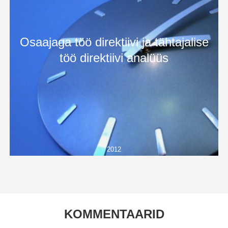
Osaajaga töö direktiivi ja tähtajalise
töö direktiivi analüüs
2012
KOMMENTAARID