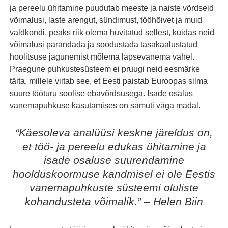
ja pereelu ühitamine puudutab meeste ja naiste võrdseid
võimalusi, laste arengut, sündimust, tööhõivet ja muid
valdkondi, peaks riik olema huvitatud sellest, kuidas neid
võimalusi parandada ja soodustada tasakaalustatud
hoolitsuse jagunemist mõlema lapsevanema vahel.
Praegune puhkustesüsteem ei pruugi neid eesmärke
täita, millele viitab see, et Eesti paistab Euroopas silma
suure tööturu soolise ebavõrdsusega. Isade osalus
vanemapuhkuse kasutamises on samuti väga madal.
“Käesoleva analüüsi keskne järeldus on,
et töö- ja pereelu edukas ühitamine ja
isade osaluse suurendamine
hoolduskoormuse kandmisel ei ole Eestis
vanemapuhkuste süsteemi oluliste
kohandusteta võimalik.” – Helen Biin