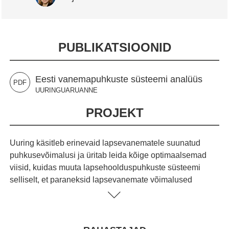
PUBLIKATSIOONID
Eesti vanemapuhkuste süsteemi analüüs
PDF
UURINGUARUANNE
PROJEKT
Uuring käsitleb erinevaid lapsevanematele suunatud
puhkusevõimalusi ja üritab leida kõige optimaalsemad
viisid, kuidas muuta lapsehoolduspuhkuste süsteemi
selliselt, et paraneksid lapsevanemate võimalused
paindlikult töö-ja pereelu ühitada ning suureneks isade
aktiivsus lapsehoolduspuhkuste kasutamisel. Leitud
meetmed aitavad suunata arengut ka muude seonduvate
eesmärkide suunas, sh suurendada naiste tööhõivet,