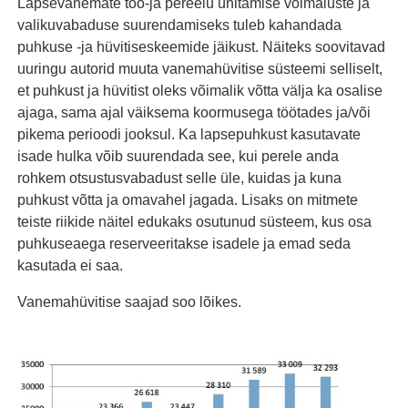
Lapsevanemate töö-ja pereelu ühitamise võimaluste ja
valikuvabaduse suurendamiseks tuleb kahandada
puhkuse -ja hüvitiseskeemide jäikust. Näiteks soovitavad
uuringu autorid muuta vanemahüvitise süsteemi selliselt,
et puhkust ja hüvitist oleks võimalik võtta välja ka osalise
ajaga, sama ajal väiksema koormusega töötades ja/või
pikema perioodi jooksul. Ka lapsepuhkust kasutavate
isade hulka võib suurendada see, kui perele anda
rohkem otsustusvabadust selle üle, kuidas ja kuna
puhkust võtta ja omavahel jagada. Lisaks on mitmete
teiste riikide näitel edukaks osutunud süsteem, kus osa
puhkuseaega reserveeritakse isadele ja emad seda
kasutada ei saa.
Vanemahüvitise saajad soo lõikes.