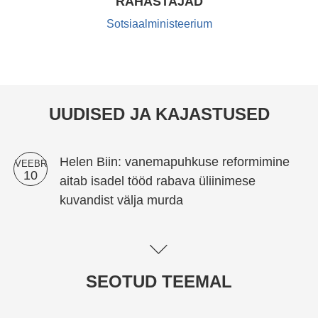
RAHASTAJAD
vähendada laste vaesust, tõsta sündimust, saavutada
Sotsiaalministeerium
sooline tasakaal ja vähendada palgalõhe. Selleks viiakse
läbi süstemaatiline kirjanduse ülevaade, millele lisandub
kehtiva süsteemi ja erinevate võimalike stsenaariumite
analüüs.
UUDISED JA KAJASTUSED
Helen Biin: vanemapuhkuse reformimine
VEEBR
10
aitab isadel tööd rabava üliinimese
kuvandist välja murda
Hanna Vseviov: kas vanemapuhkuste
AUG
28
muudatustega saaks parandada naiste
SEOTUD TEEMAL
olukorda tööturul?